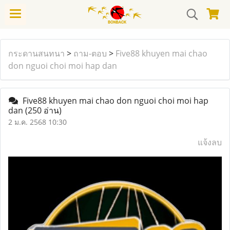
กระดานสนทนา
>
ถาม-ตอบ
>
Five88 khuyen mai chao
don nguoi choi moi hap dan
Five88 khuyen mai chao don nguoi choi moi hap
dan
(250 อ่าน)
2 ม.ค. 2568 10:30
แจ้งลบ