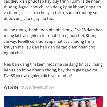
cac dieu kien phuc tap hay quy trinh ruom ra de nhan
thuong. Nguoi choi chi can dang ky tai khoan, nap tien
va tham gia cac tro choi yeu thich, sau do thuong se
duoc cung cap ngay lap tuc.
Voi he thong thanh toan nhanh chong, Five88 dam bao
mang lai trai nghiem tot nhat cho nguoi choi. Khong
chi vay, Five88 con luon cap nhat cac chuong trinh
khuyen mai, su kien hap dan de tao diem nhan cho
nguoi choi.
Neu ban dang tim kiem mot nha cai dang tin cay, mang
lai su tien loi va nhanh chong, hay tham gia ngay voi
Five88 va trai nghiem dich vu tot nhat!
Website:
https://five88.show