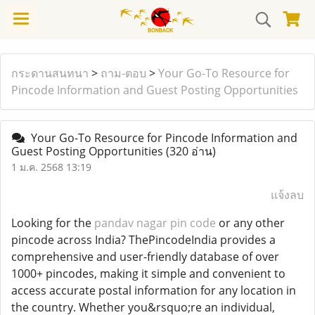
กระดานสนทนา
>
ถาม-ตอบ
>
Your Go-To Resource for
Pincode Information and Guest Posting Opportunities
Your Go-To Resource for Pincode Information and
Guest Posting Opportunities
(320 อ่าน)
1 ม.ค. 2568 13:19
แจ้งลบ
Looking for the
pandav nagar pin code
or any other
pincode across India? ThePincodeIndia provides a
comprehensive and user-friendly database of over
1000+ pincodes, making it simple and convenient to
access accurate postal information for any location in
the country. Whether you&rsquo;re an individual,