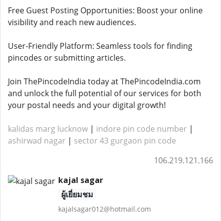
Free Guest Posting Opportunities: Boost your online
visibility and reach new audiences.
User-Friendly Platform: Seamless tools for finding
pincodes or submitting articles.
Join ThePincodeIndia today at ThePincodeIndia.com
and unlock the full potential of our services for both
your postal needs and your digital growth!
kalidas marg lucknow
|
indore pin code number
|
ashirwad nagar
|
sector 43 gurgaon pin code
106.219.121.166
kajal sagar
ผู้เยี่ยมชม
kajalsagar012@hotmail.com