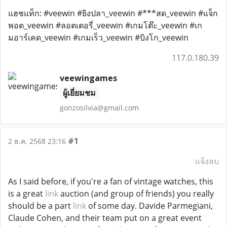
แฮชแท็ก: #veewin #ยิงปลา_veewin #***สด_veewin #แจ็ก
พอต_veewin #ลอตเตอรี่_veewin #เกมโต๊ะ_veewin #เก
มอาร์เคด_veewin #เกมเร็ว_veewin #บิงโก_veewin
117.0.180.39
veewingames
ผู้เยี่ยมชม
gonzosilvia@gmail.com
#1
2 ธ.ค. 2568 23:16
แจ้งลบ
As I said before, if you're a fan of vintage watches, this
is a great
link
auction (and group of friends) you really
should be a part
link
of some day. Davide Parmegiani,
Claude Cohen, and their team put on a great event