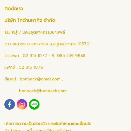
ติดต่อเรา
บริษัท ไก่ดำมหากิจ จำกัด
133 หมู่17 นิคมอุตสาหกรรมบางพลี
ต.บางเสาธง อ.บางเสาธง จ.สมุทรปราการ 10570
โทรศัพท์ : 02 315 1077 - 9, 085 559 9888
แฟกซ์ : 02 315 1078
อีเมลล์ :
bonback@gmail.com
,
bonback@bonback.com
นโยบายความเป็นส่วนตัว และข้อกำหนดและเงื่อนไข
ข้อกำหนดและเงื่อนไขการใช้งานเว็บไซต์