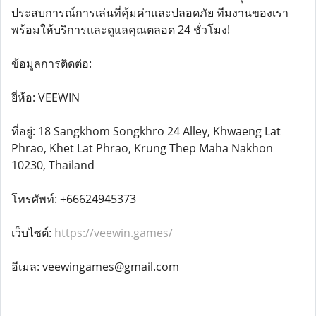
ประสบการณ์การเล่นที่คุ้มค่าและปลอดภัย ทีมงานของเรา
พร้อมให้บริการและดูแลคุณตลอด 24 ชั่วโมง!
ข้อมูลการติดต่อ:
ยี่ห้อ: VEEWIN
ที่อยู่: 18 Sangkhom Songkhro 24 Alley, Khwaeng Lat
Phrao, Khet Lat Phrao, Krung Thep Maha Nakhon
10230, Thailand
โทรศัพท์: +66624945373
เว็บไซต์:
https://veewin.games/
อีเมล: veewingames@gmail.com