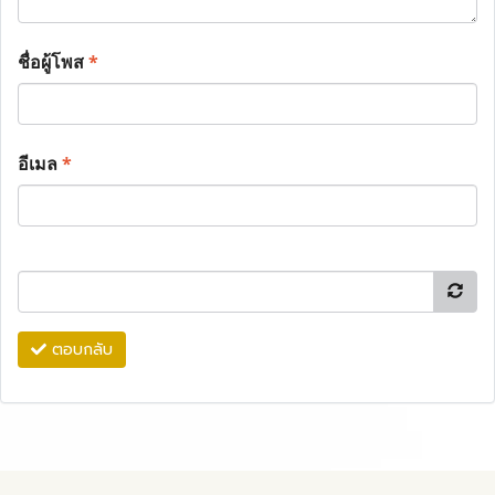
ชื่อผู้โพส
*
อีเมล
*
ตอบกลับ