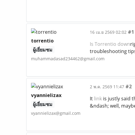
#1
16 เม.ย 2569 02:02
torrentio
Is Torrentio down
ri
ผู้เยี่ยมชม
troubleshooting tip
muhammadasad234462@gmail.com
#2
2 พ.ค. 2569 11:47
vyannielizax
It
link
is justly said 
ผู้เยี่ยมชม
&ndash; well, maybe
vyannielizax@gmail.com