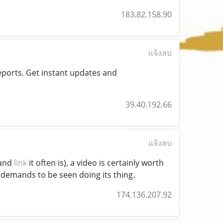
183.82.158.90
แจ้งลบ
eports. Get instant updates and
39.40.192.66
แจ้งลบ
(and
link
it often is), a video is certainly worth
 demands to be seen doing its thing.
174.136.207.92