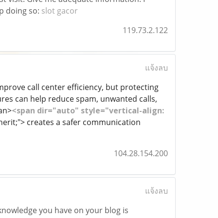
p doing so:
slot gacor
119.73.2.122
แจ้งลบ
improve call center efficiency, but protecting
res can help reduce spam, unwanted calls,
pan>
<span dir="auto" style="vertical-align:
inherit;"> creates a safer communication
104.28.154.200
แจ้งลบ
 knowledge you have on your blog is