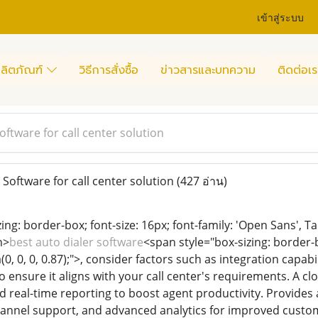
เข้าสู่ระบบ
ลิตภัณฑ์
วิธีการสั่งซื้อ
ข่าวสารและบทความ
ติดต่อเร
oftware for call center solution
Software for call center solution
(427 อ่าน)
ing: border-box; font-size: 16px; font-family: 'Open Sans', T
n>
best auto dialer software
<span style="box-sizing: border-b
, 0, 0, 0.87);">, consider factors such as integration capabili
ensure it aligns with your call center's requirements. A clo
d real-time reporting to boost agent productivity. Provides
channel support, and advanced analytics for improved cus