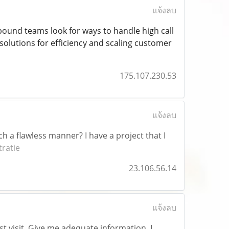
แจ้งลบ
bound teams look for ways to handle high call
solutions for efficiency and scaling customer
175.107.230.53
แจ้งลบ
h a flawless manner? I have a project that I
tratie
23.106.56.14
แจ้งลบ
rst visit. Give me adequate information. I