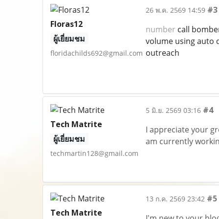
#3
26 พ.ค. 2569 14:59
Floras12
number
call bomber
ผู้เยี่ยมชม
volume using auto d
outreach
floridachilds692@gmail.com
#4
5 มิ.ย. 2569 03:16
Tech Matrite
I appreciate your gr
ผู้เยี่ยมชม
am currently workin
techmartin128@gmail.com
#5
13 ก.ค. 2569 23:42
Tech Matrite
I'm new to your blog