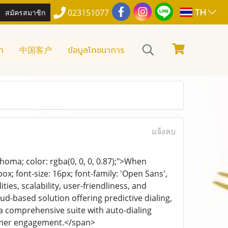
TH
สมัครสมาชิก
023151077
า
中国客户
ข้อมูลโภชนาการ
แจ้งลบ
ahoma; color: rgba(0, 0, 0, 0.87);">When
ox; font-size: 16px; font-family: 'Open Sans',
ties, scalability, user-friendliness, and
ud-based solution offering predictive dialing,
 a comprehensive suite with auto-dialing
tomer engagement.</span>