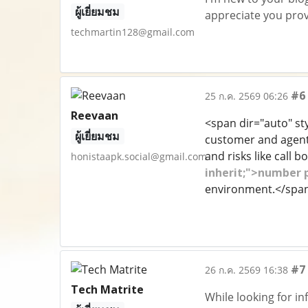
ผู้เยี่ยมชม
appreciate you prov
techmartin128@gmail.com
#6
25 ก.ค. 2569 06:26
Reevaan
<span dir="auto" sty
ผู้เยี่ยมชม
customer and agent 
and risks like call
honistaapk.social@gmail.com
inherit;">number 
environment.</spa
#7
26 ก.ค. 2569 16:38
Tech Matrite
While looking for i