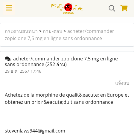
กระดานสนทนา
>
ถาม-ตอบ
>
acheter/commander
zopiclone 7,5 mg en ligne sans ordonnance
acheter/commander zopiclone 7,5 mg en ligne
sans ordonnance
(252 อ่าน)
29 ธ.ค. 2567 17:46
แจ้งลบ
Achetez de la morphine de qualit&eacute; en Europe et
obtenez un prix r&eacute;duit sans ordonnance
stevenlaws944@gmail.com