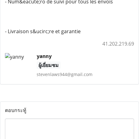
- Num&eacute;ro de suivi pour tous les envois
- Livraison s&ucirc;re et garantie
41.202.219.69
yanny
ผู้เยี่ยมชม
stevenlaws944@gmail.com
ตอบกระทู้