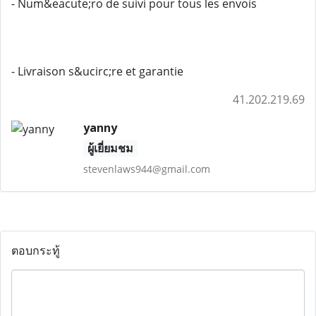
- Num&eacute;ro de suivi pour tous les envois
- Livraison s&ucirc;re et garantie
41.202.219.69
yanny
ผู้เยี่ยมชม
stevenlaws944@gmail.com
ตอบกระทู้