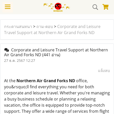
กระดานสนทนา
>
ถาม-ตอบ
>
Corporate and Leisure
Travel Support at Northern Air Grand Forks ND
Corporate and Leisure Travel Support at Northern
Air Grand Forks ND
(441 อ่าน)
27 ธ.ค. 2567 12:27
แจ้งลบ
At the
Northern Air Grand Forks ND
office,
you&rsquo;ll find everything you need for both
corporate and leisure travel. Whether you're managing
a busy business schedule or planning a relaxing
vacation, the office is equipped to provide top-notch
support. They offer a wide range of services from flight