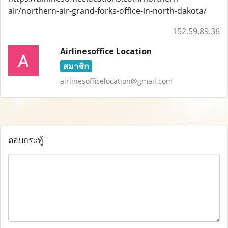
air/northern-air-grand-forks-office-in-north-dakota/
152.59.89.36
Airlinesoffice Location
สมาชิก
airlinesofficelocation@gmail.com
ตอบกระทู้