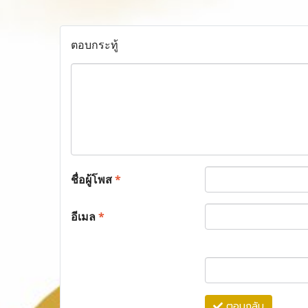
ตอบกระทู้
ชื่อผู้โพส
*
อีเมล
*
ตอบกลับ