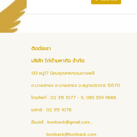
ติดต่อเรา
บริษัท ไก่ดำมหากิจ จำกัด
133 หมู่17 นิคมอุตสาหกรรมบางพลี
ต.บางเสาธง อ.บางเสาธง จ.สมุทรปราการ 10570
โทรศัพท์ : 02 315 1077 - 9, 085 559 9888
แฟกซ์ : 02 315 1078
อีเมลล์ :
bonback@gmail.com
,
bonback@bonback.com