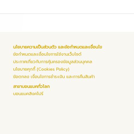
นโยบายความเป็นส่วนตัว และข้อกำหนดและเงื่อนไข
ข้อกำหนดและเงื่อนไขการใช้งานเว็บไซต์
ประกาศเกี่ยวกับการคุ้มครองข้อมูลส่วนบุคคล
นโยบายคุกกี้ (Cookies Policy)
ข้อตกลง เงื่อนไขการชำระเงิน และการคืนสินค้า
สาขาบอนแบคทั่วโลก
บอนแบคสิงคโปร์