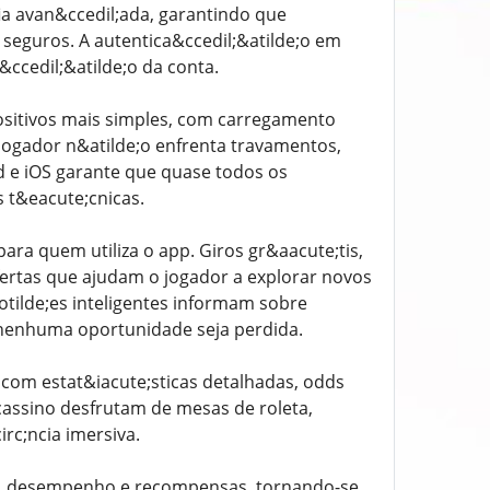
fia avan&ccedil;ada, garantindo que
 seguros. A autentica&ccedil;&atilde;o em
ccedil;&atilde;o da conta.
itivos mais simples, com carregamento
o jogador n&atilde;o enfrenta travamentos,
d e iOS garante que quase todos os
 t&eacute;cnicas.
ara quem utiliza o app. Giros gr&aacute;tis,
ertas que ajudam o jogador a explorar novos
otilde;es inteligentes informam sobre
 nenhuma oportunidade seja perdida.
 com estat&iacute;sticas detalhadas, odds
 cassino desfrutam de mesas de roleta,
irc;ncia imersiva.
a, desempenho e recompensas, tornando-se