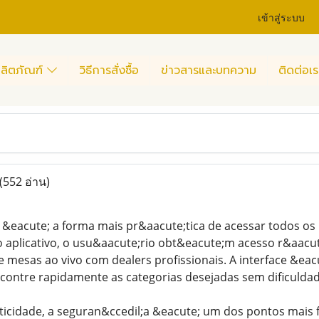
เข้าสู่ระบบ
ลิตภัณฑ์
วิธีการสั่งซื้อ
ข่าวสารและบทความ
ติดต่อเร
(552 อ่าน)
&eacute; a forma mais pr&aacute;tica de acessar todos os
r o aplicativo, o usu&aacute;rio obt&eacute;m acesso r&aacu
e mesas ao vivo com dealers profissionais. A interface &eacu
contre rapidamente as categorias desejadas sem dificuldad
icidade, a seguran&ccedil;a &eacute; um dos pontos mais f