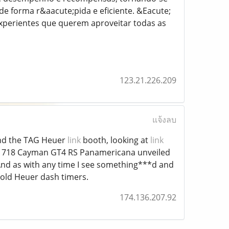
e forma r&aacute;pida e eficiente. &Eacute;
experientes que querem aproveitar todas as
123.21.226.209
แจ้งลบ
ound the TAG Heuer
link
booth, looking at
link
che 718 Cayman GT4 RS Panamericana unveiled
And as with any time I see something***d and
old Heuer dash timers.
174.136.207.92