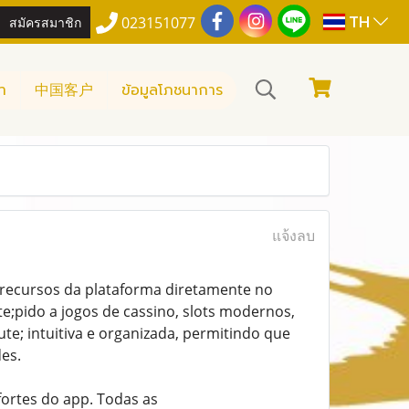
TH
สมัครสมาชิก
023151077
า
中国客户
ข้อมูลโภชนาการ
แจ้งลบ
 recursos da plataforma diretamente no
te;pido a jogos de cassino, slots modernos,
te; intuitiva e organizada, permitindo que
es.
ortes do app. Todas as