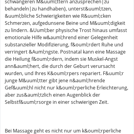
schwangeren M&uuml;ttern anzusprechen|zu
behandeln|zu handhaben}, unterst&uuml;tzen,
&uuml;bliche Schwierigkeiten wie R&uuml;cken
Schmerzen, aufgedunsene Beine und M&uuml;digkeit
zu lindern. &Uuml;ber physische Trost hinaus umfasst
emotionale Hilfe w&auml;hrend einer Gelegenheit
substanzieller Modifizierung, f&ouml;rdert Ruhe und
verringert &Auml;ngste. Postnatal kann eine Massage
die Heilung f&ouml;rdern, indem sie Muskel-Angst
ann&auml;hert, die durch der Geburt verursacht
wurden, und Ihres K&ouml;rpers repariert. F&uuml;r
junge M&uuml;tter gibt jene n&auml;hrende
Gef&uuml;hl nicht nur k&ouml;rperliche Erleichterung,
aber zus&auml;tzlich einen Augenblick der
Selbstf&uuml;rsorge in einer schwierigen Zeit.
Bei Massage geht es nicht nur um k&ouml;rperliche