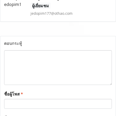
ผู้เยี่ยมชม
jedopim177@othao.com
ตอบกระทู้
ชื่อผู้โพส
*