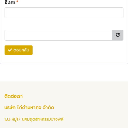
อีเมล
*
ตอบกลับ
ติดต่อเรา
บริษัท ไก่ดำมหากิจ จำกัด
133 หมู่17 นิคมอุตสาหกรรมบางพลี