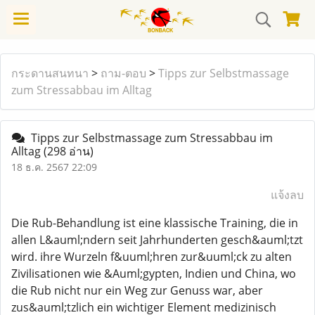
กระดานสนทนา
>
ถาม-ตอบ
>
Tipps zur Selbstmassage
zum Stressabbau im Alltag
Tipps zur Selbstmassage zum Stressabbau im
Alltag
(298 อ่าน)
18 ธ.ค. 2567 22:09
แจ้งลบ
Die Rub-Behandlung ist eine klassische Training, die in
allen L&auml;ndern seit Jahrhunderten gesch&auml;tzt
wird. ihre Wurzeln f&uuml;hren zur&uuml;ck zu alten
Zivilisationen wie &Auml;gypten, Indien und China, wo
die Rub nicht nur ein Weg zur Genuss war, aber
zus&auml;tzlich ein wichtiger Element medizinisch