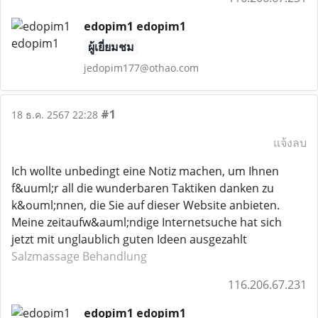
edopim1 edopim1
ผู้เยี่ยมชม
jedopim177@othao.com
#1
18 ธ.ค. 2567 22:28
แจ้งลบ
Ich wollte unbedingt eine Notiz machen, um Ihnen
f&uuml;r all die wunderbaren Taktiken danken zu
k&ouml;nnen, die Sie auf dieser Website anbieten.
Meine zeitaufw&auml;ndige Internetsuche hat sich
jetzt mit unglaublich guten Ideen ausgezahlt
Salzmassage Behandlung
116.206.67.231
edopim1 edopim1