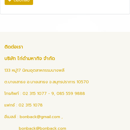
ตอบกลับ
ติดต่อเรา
บริษัท ไก่ดำมหากิจ จำกัด
133 หมู่17 นิคมอุตสาหกรรมบางพลี
ต.บางเสาธง อ.บางเสาธง จ.สมุทรปราการ 10570
โทรศัพท์ : 02 315 1077 - 9, 085 559 9888
แฟกซ์ : 02 315 1078
อีเมลล์ :
bonback@gmail.com
,
bonback@bonback.com