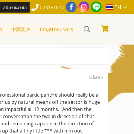
TH
สมัครสมาชิก
023151077
า
中国客户
ข้อมูลโภชนาการ
แจ้งลบ
Professional participantHe should really be a
for us by natural means off the sector is huge
n impactful all 12 months. "And then the
r conversation the two in direction of chat
e and remaining capable in the direction of
up that a tiny little *** with him out