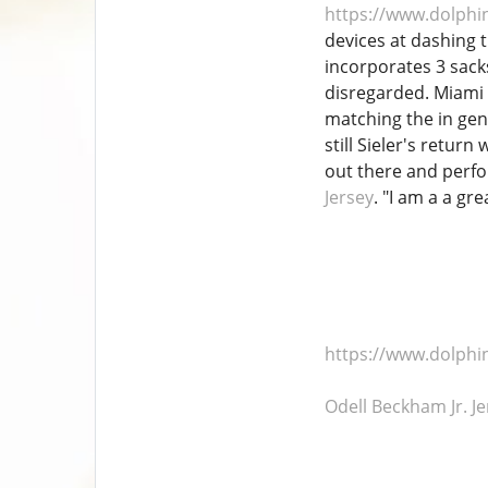
https://www.dolphin
devices at dashing t
incorporates 3 sacks
disregarded. Miami 
matching the in gen
still Sieler's retu
out there and perfo
Jersey
. "I am a a gr
https://www.dolphin
Odell Beckham Jr. Je