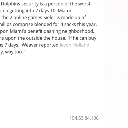
e Dolphins security is a person of the worst
atch getting into 7 days 10. Miami
t the 2 online games Sieler is made up of
lips comprise blended for 4 sacks this year,
l upon Miami's benefit dashing neighborhood,
s upon the outside the house. "If he can buy
ous 7 days,' Weaver reported
Jevon Holland
y, way too. '
154.83.84.106