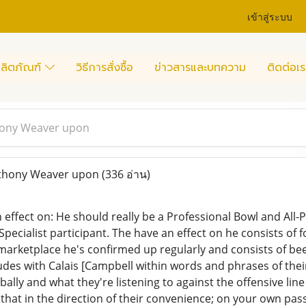
เข้าสู่ระบบ
ลิตภัณฑ์
วิธีการสั่งซื้อ
ข่าวสารและบทความ
ติดต่อเร
hony Weaver upon
thony Weaver upon
(336 อ่าน)
 effect on: He should really be a Professional Bowl and All-
Specialist participant. The have an effect on he consists of 
arketplace he's confirmed up regularly and consists of bee
udes with Calais [Campbell within words and phrases of thei
ally and what they're listening to against the offensive lin
 that in the direction of their convenience; on your own pass 