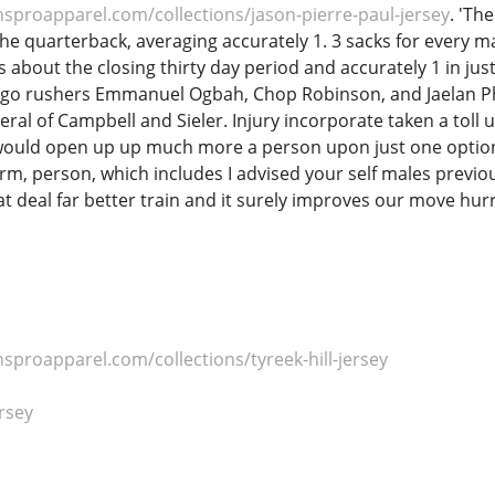
sproapparel.com/collections/jason-pierre-paul-jersey
. 'Th
he quarterback, averaging accurately 1. 3 sacks for every m
 about the closing thirty day period and accurately 1 in jus
go rushers Emmanuel Ogbah, Chop Robinson, and Jaelan Phil
eral of Campbell and Sieler. Injury incorporate taken a tol
rn would open up up much more a person upon just one option
rm, person, which includes I advised your self males previ
eat deal far better train and it surely improves our move hurr
sproapparel.com/collections/tyreek-hill-jersey
rsey