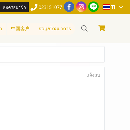
TH
สมัครสมาชิก
023151077
า
中国客户
ข้อมูลโภชนาการ
แจ้งลบ