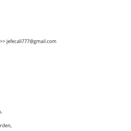
>>> jefecali777@gmail.com
,
orden,