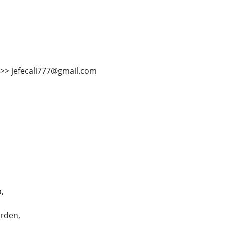
>>> jefecali777@gmail.com
,
orden,