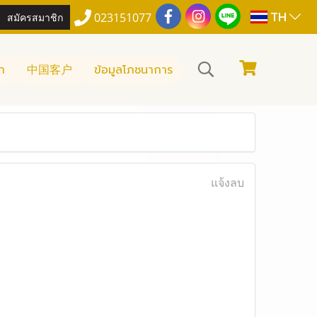
TH
สมัครสมาชิก
023151077
า
中国客户
ข้อมูลโภชนาการ
แจ้งลบ