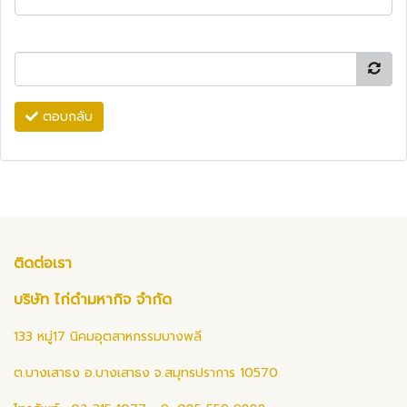
ตอบกลับ
ติดต่อเรา
บริษัท ไก่ดำมหากิจ จำกัด
133 หมู่17 นิคมอุตสาหกรรมบางพลี
ต.บางเสาธง อ.บางเสาธง จ.สมุทรปราการ 10570