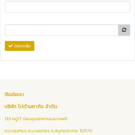
ตอบกลับ
ติดต่อเรา
บริษัท ไก่ดำมหากิจ จำกัด
133 หมู่17 นิคมอุตสาหกรรมบางพลี
ต.บางเสาธง อ.บางเสาธง จ.สมุทรปราการ 10570