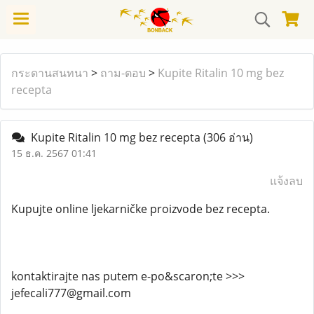
กระดานสนทนา
>
ถาม-ตอบ
>
Kupite Ritalin 10 mg bez
recepta
Kupite Ritalin 10 mg bez recepta
(306 อ่าน)
15 ธ.ค. 2567 01:41
แจ้งลบ
Kupujte online ljekarničke proizvode bez recepta.
kontaktirajte nas putem e-po&scaron;te >>>
jefecali777@gmail.com