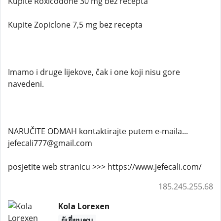
Kupite Roxicodone 30 mg bez recepta
Kupite Zopiclone 7,5 mg bez recepta
Imamo i druge lijekove, čak i one koji nisu gore
navedeni.
NARUČITE ODMAH kontaktirajte putem e-maila...
jefecali777@gmail.com
posjetite web stranicu >>> https://www.jefecali.com/
185.245.255.68
Kola Lorexen
ผู้เยี่ยมชม