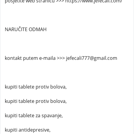
posjetite web stranicu >>> https://www.jefecali.com/
NARUČITE ODMAH
kontakt putem e-maila >>> jefecali777@gmail.com
kupiti tablete protiv bolova,
kupiti tablete protiv bolova,
kupiti tablete za spavanje,
kupiti antidepresive,