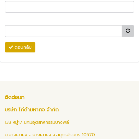
ตอบกลับ
ติดต่อเรา
บริษัท ไก่ดำมหากิจ จำกัด
133 หมู่17 นิคมอุตสาหกรรมบางพลี
ต.บางเสาธง อ.บางเสาธง จ.สมุทรปราการ 10570