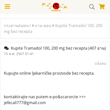
กระดานสนทนา
>
ถาม-ตอบ
>
Kupite Tramadol 100, 200
mg bez recepta
Kupite Tramadol 100, 200 mg bez recepta
(407 อ่าน)
15 ธ.ค. 2567 01:41
แจ้งลบ
Kupujte online ljekarničke proizvode bez recepta.
kontaktirajte nas putem e-po&scaron;te >>>
jefecali777@gmail.com