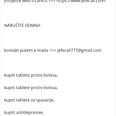
posjetite web stranicu >>> https://www.jefecali.com/
NARUČITE ODMAH
kontakt putem e-maila >>> jefecali777@gmail.com
kupiti tablete protiv bolova,
kupiti tablete protiv bolova,
kupiti tablete za spavanje,
kupiti antidepresive,