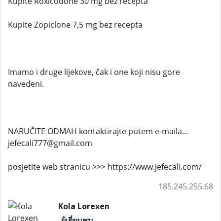
Kupite Roxicodone 30 mg bez recepta
Kupite Zopiclone 7,5 mg bez recepta
Imamo i druge lijekove, čak i one koji nisu gore
navedeni.
NARUČITE ODMAH kontaktirajte putem e-maila...
jefecali777@gmail.com
posjetite web stranicu >>> https://www.jefecali.com/
185.245.255.68
Kola Lorexen
ผู้เยี่ยมชม