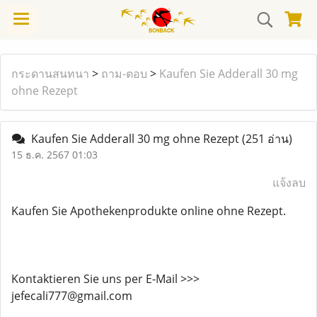
กระดานสนทนา
>
ถาม-ตอบ
>
Kaufen Sie Adderall 30 mg
ohne Rezept
Kaufen Sie Adderall 30 mg ohne Rezept
(251 อ่าน)
15 ธ.ค. 2567 01:03
แจ้งลบ
Kaufen Sie Apothekenprodukte online ohne Rezept.
Kontaktieren Sie uns per E-Mail >>>
jefecali777@gmail.com