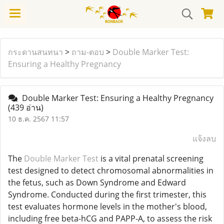
กระดานสนทนา
>
ถาม-ตอบ
>
Double Marker Test:
Ensuring a Healthy Pregnancy
Double Marker Test: Ensuring a Healthy Pregnancy
(439 อ่าน)
10 ธ.ค. 2567 11:57
แจ้งลบ
The
Double Marker Test
is a vital prenatal screening
test designed to detect chromosomal abnormalities in
the fetus, such as Down Syndrome and Edward
Syndrome. Conducted during the first trimester, this
test evaluates hormone levels in the mother's blood,
including free beta-hCG and PAPP-A, to assess the risk