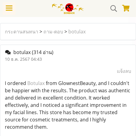
กระดานสนทนา
>
ถาม-ตอบ
>
botulax
botulax
(314 อ่าน)
10 ธ.ค. 2567 04:43
แจ้งลบ
I ordered
Botulax
from GlownestBeauty, and I couldn't
be happier with the results. The product was authentic
and delivered in excellent condition. It worked
effectively, and I noticed a significant improvement in
my facial lines. This store has become my trusted
source for cosmetic treatments, and I highly
recommend them.