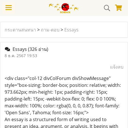
กระดานสนทนา
>
ถาม-ตอบ
>
Essays
Essays
(326 อ่าน)
8 ธ.ค. 2567 19:53
แจ้งลบ
<div class="col-12 divColForum divShowMessage"
style="box-sizing: border-box; position: relative; width:
973.662px; min-height: 1px; padding-right: 15px;
padding-left: 15px; -webkit-box-flex: 0; flex: 0 0 100%;
max-width: 100%; color: rgba(0, 0, 0, 0.87); font-family:
'Open Sans', Tahoma; font-size: 16px;">
An essay is a structured form of writing used to
present an idea, argument, or analysis. It begins with