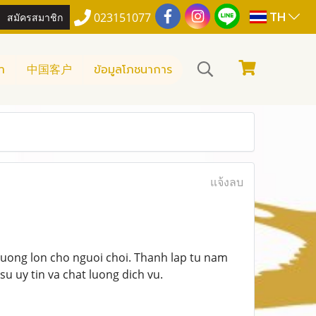
TH
สมัครสมาชิก
023151077
า
中国客户
ข้อมูลโภชนาการ
แจ้งลบ
thuong lon cho nguoi choi. Thanh lap tu nam
u uy tin va chat luong dich vu.