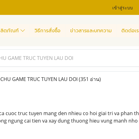
เข้าสู่ระบบ
ลิตภัณฑ์
วิธีการสั่งซื้อ
ข่าวสารและบทความ
ติดต่อเร
CHU GAME TRUC TUYEN LAU DOI
 CHU GAME TRUC TUYEN LAU DOI
(351 อ่าน)
ca cuoc truc tuyen mang den nhieu co hoi giai tri va phan 
ong ngung cai tien va xay dung thuong hieu vung manh nho s