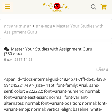
กระดานสนทนา
>
ถาม-ตอบ
>
Master Your Studies with
Assignment Guru
Master Your Studies with Assignment Guru
(380 อ่าน)
6 ธ.ค. 2567 14:25
แจ้งลบ
<span id="docs-internal-guid-c4824b71-7fff-d545-fa98-
994c452217e9">[size= 11pt; font-family: Arial, sans-
serif; color: #222222; font-variant-numeric: normal;
font-variant-east-asian: normal; font-variant-
alternates: normal; font-variant-position: normal; font-
variant-emoji: normal; vertical-align: baseline; white-