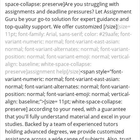
space-collapse: preserve]Are you struggling with
assignments and deadline pressures? Let Assignment
Guru be your go-to solution for expert guidance and
top-quality support. We offer customized [/size]
[size=
11pt; font-family: Arial, sans-serif; color: #29aafe; font-
variant-numeric: normal; font-variant-east-asian:
normal; font-variant-alternates: normal; font-variant-
position: normal; font-variant-emoji: normal; vertical-
align: baseline; white-space-collapse:
preserve]assignment help[/size]
<span style="font-
variant-numeric: normal; font-variant-east-asian:
normal; font-variant-alternates: normal; font-variant-
position: normal; font-variant-emoji: normal; vertical-
align: baseline;">
[size= 11pt; white-space-collapse:
preserve] according to your need, with a guarantee
that you'll fully understand material and excel in your
studies. Backed by a team of experienced tutors
holding advanced degrees, we provide customized
assistance across a wide range of subjects. Also, trust