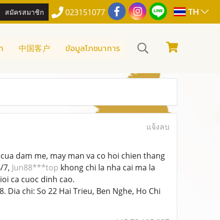
TH
สมัครสมาชิก
023151077
า
中国客户
ข้อมูลโภชนาการ
แจ้งลบ
 tu cua dam me, may man va co hoi chien thang
4/7,
Jun88***top
khong chi la nha cai ma la
oi ca cuoc dinh cao.
 Dia chi: So 22 Hai Trieu, Ben Nghe, Ho Chi