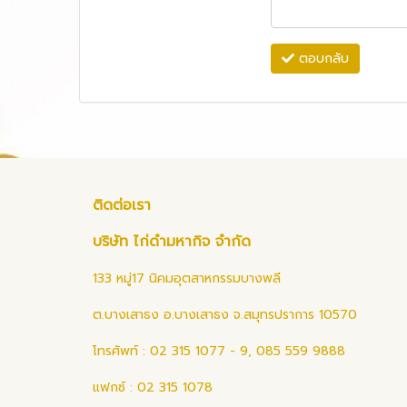
ตอบกลับ
ติดต่อเรา
บริษัท ไก่ดำมหากิจ จำกัด
133 หมู่17 นิคมอุตสาหกรรมบางพลี
ต.บางเสาธง อ.บางเสาธง จ.สมุทรปราการ 10570
โทรศัพท์ : 02 315 1077 - 9, 085 559 9888
แฟกซ์ : 02 315 1078