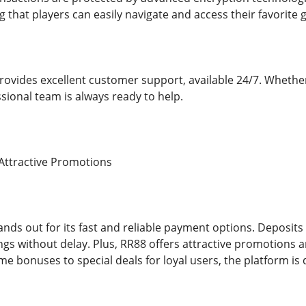
 that players can easily navigate and access their favorite
provides excellent customer support, available 24/7. Whethe
sional team is always ready to help.
Attractive Promotions
nds out for its fast and reliable payment options. Deposits
ings without delay. Plus, RR88 offers attractive promotions
me bonuses to special deals for loyal users, the platform is