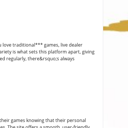
 love traditional*** games, live dealer
riety is what sets this platform apart, giving
ed regularly, there&rsquo;s always
y their games knowing that their personal
. The site offers a smooth, user-friendly