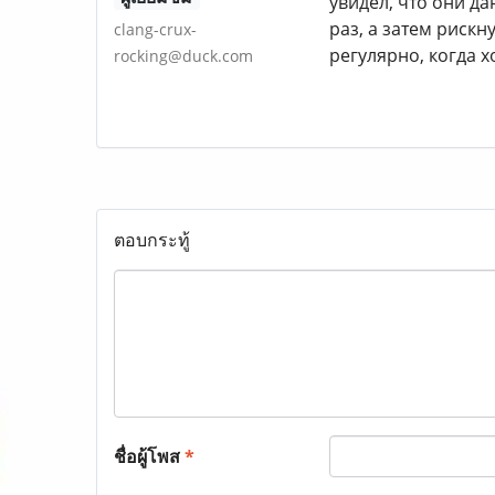
увидел, что они да
раз, а затем риск
clang-crux-
регулярно, когда х
rocking@duck.com
ตอบกระทู้
ชื่อผู้โพส
*