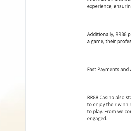
experience, ensuring
Additionally, RR88 
a game, their profes
Fast Payments and 
RR88 Casino also sta
to enjoy their winn
to play. From welco
engaged.