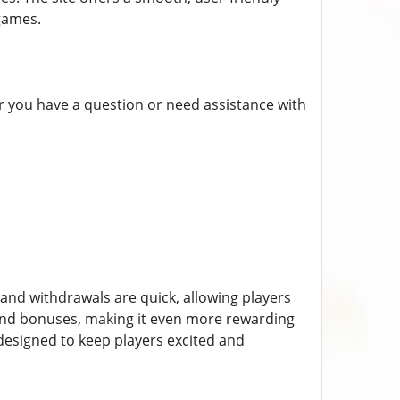
 games.
r you have a question or need assistance with
 and withdrawals are quick, allowing players
 and bonuses, making it even more rewarding
 designed to keep players excited and