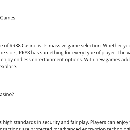
f Games
e of RR88 Casino is its massive game selection. Whether you
ne slots, RR88 has something for every type of player. The va
 enjoy endless entertainment options. With new games add
explore.
asino?
s high standards in security and fair play. Players can enjo
nsactions are protected by advanced encryption technologies