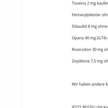
Toseina 2 mg kaufe
Fentanylpleister oh
Dilaudid 8 mg ohne
Opana 40 mg (G74) 
Roxicodon 30 mg oh
Zopiklone 7,5 mg o
Wir haben andere M
JETZT BESTELLEN Kon