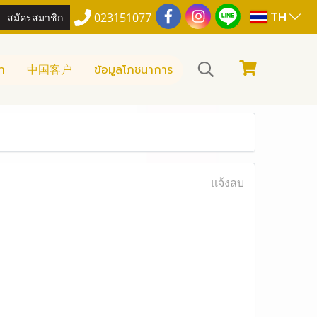
TH
สมัครสมาชิก
023151077
า
中国客户
ข้อมูลโภชนาการ
แจ้งลบ