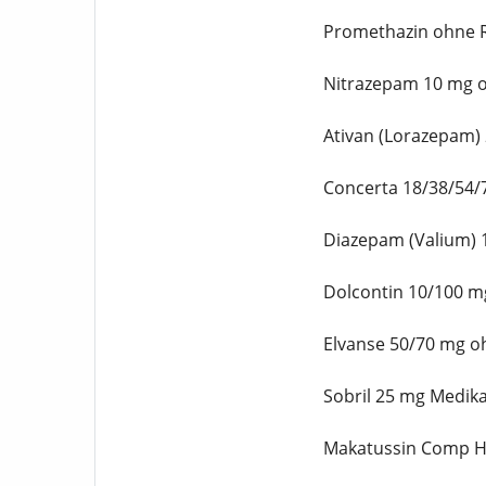
Promethazin ohne R
Nitrazepam 10 mg o
Ativan (Lorazepam)
Concerta 18/38/54/
Diazepam (Valium) 
Dolcontin 10/100 m
Elvanse 50/70 mg o
Sobril 25 mg Medik
Makatussin Comp H