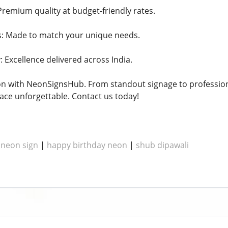
Premium quality at budget-friendly rates.
: Made to match your unique needs.
 Excellence delivered across India.
ion with NeonSignsHub. From standout signage to professio
ace unforgettable. Contact us today!
 neon sign
|
happy birthday neon
|
shub dipawali