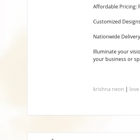
Affordable Pricing: 
Customized Designs
Nationwide Delivery:
Illuminate your vis
your business or sp
krishna neon
|
love