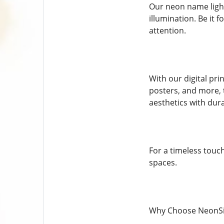
Our neon name light
illumination. Be it 
attention.
With our digital pri
posters, and more, t
aesthetics with dura
For a timeless touc
spaces.
Why Choose NeonS