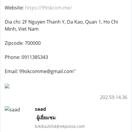
Website:
https://99okcom.me/
Dia chi: 2F Nguyen Thanh Y, Da Kao, Quan 1, Ho Chi
Minh, Viet Nam
Zipcode: 700000
Phone: 0911385343
Email: 99okcomme@gmail.com"
202.59.14.36
saad
ผู้เยี่ยมชม
bikiba2654@ekposta.com