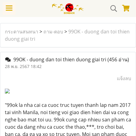
กระดานสนทนา
>
ถาม-ตอบ
>
99OK - duong dan toi thien
duong giai tri
99OK - duong dan toi thien duong giai tri
(456 อ่าน)
28 พ.ย. 2567 18:42
แจ้งลบ
"99ok la nha cai ca cuoc truc tuyen thanh lap nam 2017
tai vinh Manila, noi tieng voi giao dien hien dai va cong
nghe bao mat toi uu. 99ok cung cap nhieu san pham ca
cuoc da dang nhu ca cuoc the thao,***, tro choi bai,
ban ca, da ga va xo so truc tuyen. Moi san pham duoc