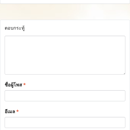
ตอบกระทู้
ชื่อผู้โพส
*
อีเมล
*