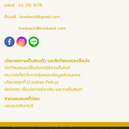
แฟกซ์ : 02 315 1078
อีเมลล์ :
bonback@gmail.com
,
bonback@bonback.com
นโยบายความเป็นส่วนตัว และข้อกำหนดและเงื่อนไข
ข้อกำหนดและเงื่อนไขการใช้งานเว็บไซต์
ประกาศเกี่ยวกับการคุ้มครองข้อมูลส่วนบุคคล
นโยบายคุกกี้ (Cookies Policy)
ข้อตกลง เงื่อนไขการชำระเงิน และการคืนสินค้า
สาขาบอนแบคทั่วโลก
บอนแบคสิงคโปร์
© Copyright 2019 All Rights Reserved. bonback.com