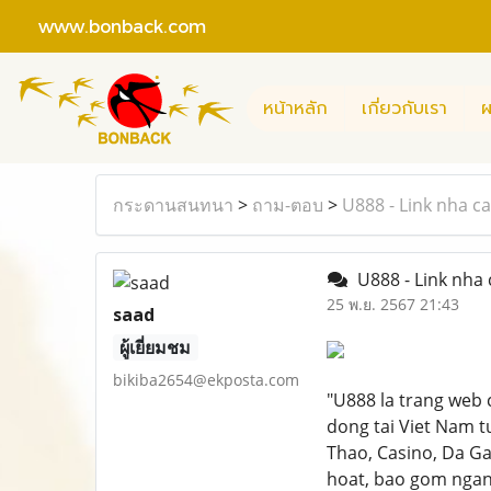
www.bonback.com
หน้าหลัก
เกี่ยวกับเรา
ผ
กระดานสนทนา
>
ถาม-ตอบ
>
U888 - Link nha c
U888 - Link nha 
25 พ.ย. 2567 21:43
saad
ผู้เยี่ยมชม
bikiba2654@ekposta.com
"U888 la trang web 
dong tai Viet Nam 
Thao, Casino, Da Ga
hoat, bao gom ngan