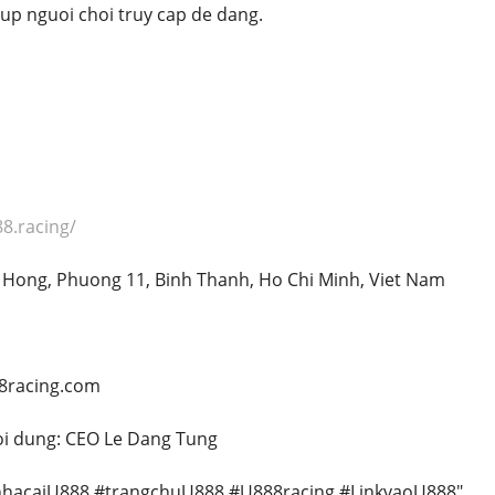
up nguoi choi truy cap de dang.
88.racing/
 Hong, Phuong 11, Binh Thanh, Ho Chi Minh, Viet Nam
8racing.com
oi dung: CEO Le Dang Tung
nhacaiU888 #trangchuU888 #U888racing #LinkvaoU888"