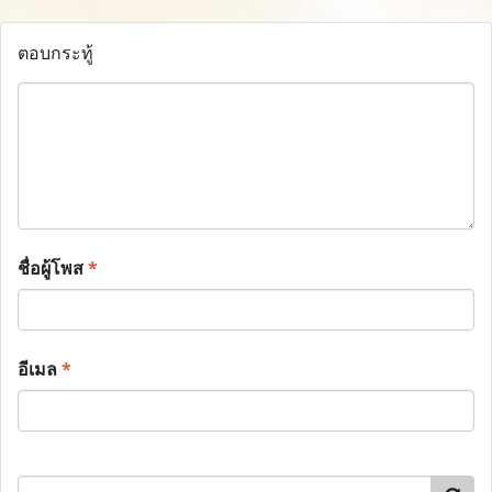
ตอบกระทู้
ชื่อผู้โพส
*
อีเมล
*