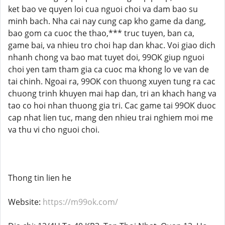
ket bao ve quyen loi cua nguoi choi va dam bao su
minh bach. Nha cai nay cung cap kho game da dang,
bao gom ca cuoc the thao,*** truc tuyen, ban ca,
game bai, va nhieu tro choi hap dan khac. Voi giao dich
nhanh chong va bao mat tuyet doi, 99OK giup nguoi
choi yen tam tham gia ca cuoc ma khong lo ve van de
tai chinh. Ngoai ra, 99OK con thuong xuyen tung ra cac
chuong trinh khuyen mai hap dan, tri an khach hang va
tao co hoi nhan thuong gia tri. Cac game tai 99OK duoc
cap nhat lien tuc, mang den nhieu trai nghiem moi me
va thu vi cho nguoi choi.
Thong tin lien he
Website:
https://m99ok.com/