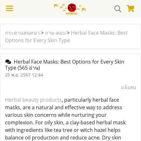
กระดานสนทนา
>
ถาม-ตอบ
>
Herbal Face Masks: Best
Options for Every Skin Type
Herbal Face Masks: Best Options for Every Skin
Type
(565 อ่าน)
25 พ.ย. 2567 12:44
แจ้งลบ
Herbal beauty products
, particularly herbal face
masks, are a natural and effective way to address
various skin concerns while nurturing your
complexion. For oily skin, a clay-based herbal mask
with ingredients like tea tree or witch hazel helps
balance oil production and reduce acne. Dry skin