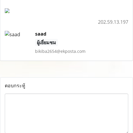
202.59.13.197
saad
ผู้เยี่ยมชม
bikiba2654@ekposta.com
ตอบกระทู้