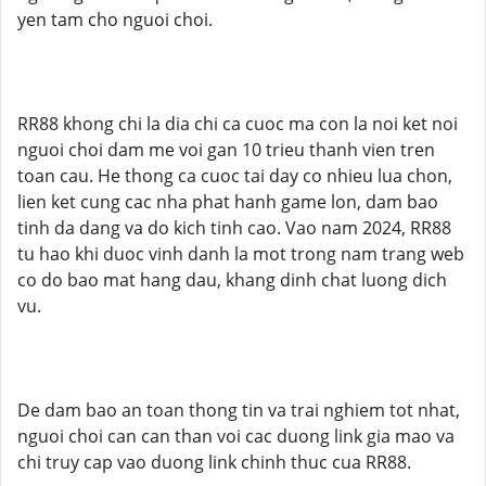
yen tam cho nguoi choi.
RR88 khong chi la dia chi ca cuoc ma con la noi ket noi
nguoi choi dam me voi gan 10 trieu thanh vien tren
toan cau. He thong ca cuoc tai day co nhieu lua chon,
lien ket cung cac nha phat hanh game lon, dam bao
tinh da dang va do kich tinh cao. Vao nam 2024, RR88
tu hao khi duoc vinh danh la mot trong nam trang web
co do bao mat hang dau, khang dinh chat luong dich
vu.
De dam bao an toan thong tin va trai nghiem tot nhat,
nguoi choi can can than voi cac duong link gia mao va
chi truy cap vao duong link chinh thuc cua RR88.