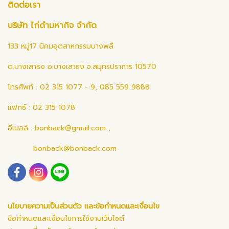
ติดต่อเรา
บริษัท ไก่ดำมหากิจ จำกัด
133 หมู่17 นิคมอุตสาหกรรมบางพลี
ต.บางเสาธง อ.บางเสาธง จ.สมุทรปราการ 10570
โทรศัพท์ : 02 315 1077 - 9, 085 559 9888
แฟกซ์ : 02 315 1078
อีเมลล์ :
bonback@gmail.com
,
bonback@bonback.com
นโยบายความเป็นส่วนตัว และข้อกำหนดและเงื่อนไข
ข้อกำหนดและเงื่อนไขการใช้งานเว็บไซต์