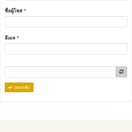
ชื่อผู้โพส
*
อีเมล
*
ตอบกลับ