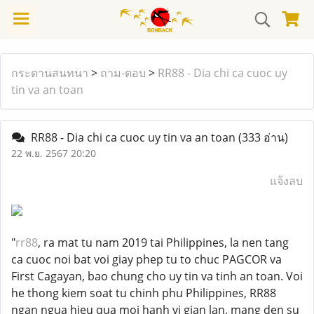
กระดานสนทนา
>
ถาม-ตอบ
>
RR88 - Dia chi ca cuoc uy
tin va an toan
RR88 - Dia chi ca cuoc uy tin va an toan
(333 อ่าน)
22 พ.ย. 2567 20:20
แจ้งลบ
"
rr88
, ra mat tu nam 2019 tai Philippines, la nen tang
ca cuoc noi bat voi giay phep tu to chuc PAGCOR va
First Cagayan, bao chung cho uy tin va tinh an toan. Voi
he thong kiem soat tu chinh phu Philippines, RR88
ngan ngua hieu qua moi hanh vi gian lan, mang den su