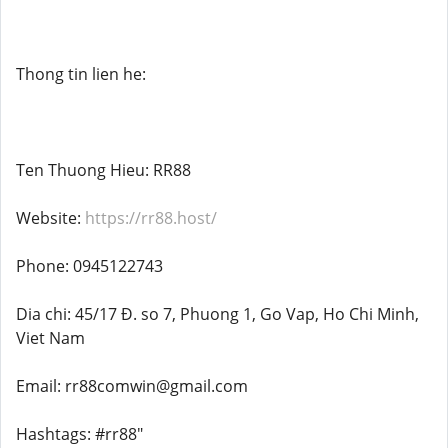
Thong tin lien he:
Ten Thuong Hieu: RR88
Website:
https://rr88.host/
Phone: 0945122743
Dia chi: 45/17 Đ. so 7, Phuong 1, Go Vap, Ho Chi Minh,
Viet Nam
Email: rr88comwin@gmail.com
Hashtags: #rr88"