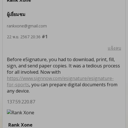
ผู้เยี่ยมชม
rankxone@gmail.com
#1
22 พ.ย. 2567 20:36
แจ้งลบ
Before eSignature, you had to download, print, fill,
sign, and send paper copies. It was a tedious process
for all involved. Now with
https://www.signnow.com/esignature/esignature-
for-sports
, you can prepare digital documents from
any device.
137.59.220.87
Rank Xone