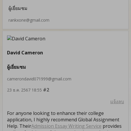
ผู้เยี่ยมชม
rankxone@gmail.com
David Cameron
ผู้เยี่ยมชม
camerondavid071999@gmail.com
#2
23 ธ.ค. 2567 18:55
แจ้งลบ
For anyone looking to enhance their college
application, I highly recommend Global Assignment
Help. Their
Admission Essay Writing Service
provides