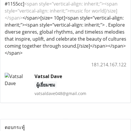
#1155cc]
<span style="vertical-align: inherit;"><span
style="vertical-align: inherit;">music for world[/size]
</span>
</span>[size= 10pt]<span style="vertical-align:
inherit;"><span style="vertical-align: inherit;"> . Explore
diverse genres, global rhythms, and timeless melodies
that inspire, uplift, and celebrate the beauty of cultures
coming together through sound.[/size]</span></span>
</span>
181.214.167.122
Vatsal Dave
ผู้เยี่ยมชม
vatsaldave048@gmail.com
ตอบกระทู้