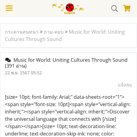
กระดานสนทนา
>
ถาม-ตอบ
>
Music for World: Uniting
Cultures Through Sound
Music for World: Uniting Cultures Through Sound
(391 อ่าน)
22 พ.ย. 2567 05:52
แจ้งลบ
[size= 10pt; font-family: Arial;" data-sheets-root="1">
<span style="font-size: 10pt]<span style="vertical-align:
inherit;"><span style="vertical-align: inherit;">Discover
the universal language that connects with [/size]
</span></span>[size= 10pt; text-decoration-line:
underline; text-decoration-skip-ink: none; color: