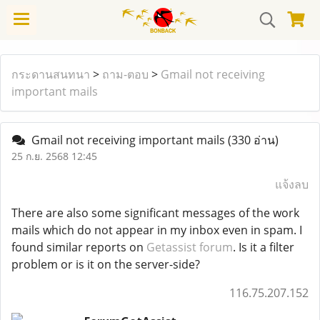
กระดานสนทนา
>
ถาม-ตอบ
>
Gmail not receiving
important mails
Gmail not receiving important mails
(330 อ่าน)
25 ก.ย. 2568 12:45
แจ้งลบ
There are also some significant messages of the work
mails which do not appear in my inbox even in spam. I
found similar reports on
Getassist forum
. Is it a filter
problem or is it on the server-side?
116.75.207.152