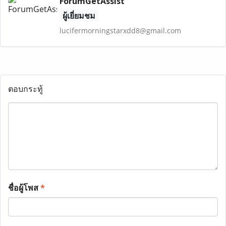
ForumGetAssist
ผู้เยี่ยมชม
lucifermorningstarxdd8@gmail.com
ตอบกระทู้
ชื่อผู้โพส
*