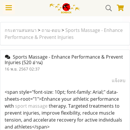
กระดานสนทนา
>
ถาม-ตอบ
>
Sports Massage - Enhance
Performance & Prevent Injuries
Sports Massage - Enhance Performance & Prevent
Injuries
(520 อ่าน)
16 พ.ย. 2567 02:37
แจ้งลบ
<span style="font-size: 10pt; font-family: Arial;" data-
sheets-root="1">Enhance your athletic performance
with
sport massage
therapy. Targeted treatments to
prevent injuries, improve flexibility, reduce muscle
tension, and accelerate recovery for active individuals
and athletes</span>