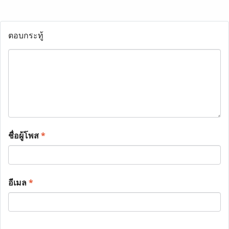
ตอบกระทู้
ชื่อผู้โพส
*
อีเมล
*