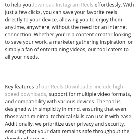
to help you
download Instagram Reels
effortlessly. With
just a few clicks, you can save your favorite reels
directly to your device, allowing you to enjoy them
anytime, anywhere, without the need for an internet
connection. Whether you're a content creator looking
to save your work, a marketer gathering inspiration, or
simply a fan of entertaining videos, our tool caters to
all your needs.
Key features of
our Reels Downloader include high-
speed downloads
, support for multiple video formats,
and compatibility with various devices. The tool is
designed with simplicity in mind, ensuring that even
those with minimal technical skills can use it with ease.
Additionally, we prioritize user privacy and security,
ensuring that your data remains safe throughout the
download process.