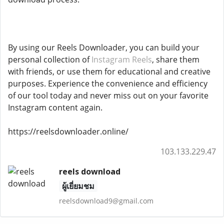
By using our Reels Downloader, you can build your
personal collection of
Instagram Reels
, share them
with friends, or use them for educational and creative
purposes. Experience the convenience and efficiency
of our tool today and never miss out on your favorite
Instagram content again.
https://reelsdownloader.online/
103.133.229.47
reels download
ผู้เยี่ยมชม
reelsdownload9@gmail.com