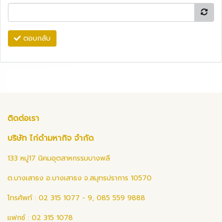
ตอบกลับ
ติดต่อเรา
บริษัท ไก่ดำมหากิจ จำกัด
133 หมู่17 นิคมอุตสาหกรรมบางพลี
ต.บางเสาธง อ.บางเสาธง จ.สมุทรปราการ 10570
โทรศัพท์ : 02 315 1077 - 9, 085 559 9888
แฟกซ์ : 02 315 1078