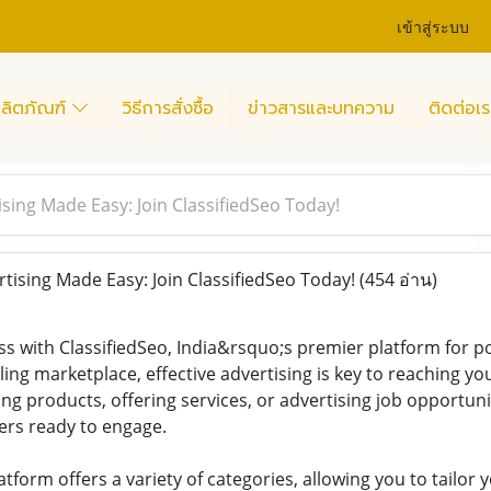
เข้าสู่ระบบ
ลิตภัณฑ์
วิธีการสั่งซื้อ
ข่าวสารและบทความ
ติดต่อเร
ising Made Easy: Join ClassifiedSeo Today!
tising Made Easy: Join ClassifiedSeo Today!
(454 อ่าน)
ss with ClassifiedSeo, India&rsquo;s premier platform for p
ing marketplace, effective advertising is key to reaching yo
ng products, offering services, or advertising job opportuni
ers ready to engage.
atform offers a variety of categories, allowing you to tailo