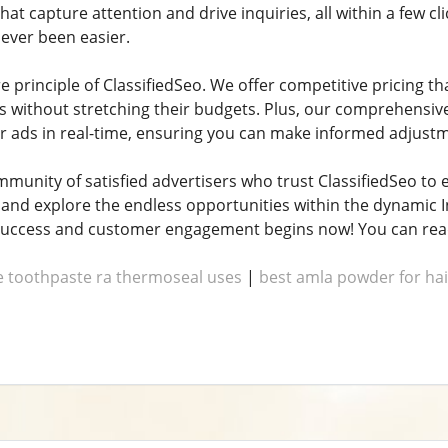
hat capture attention and drive inquiries, all within a few cl
ever been easier.
ore principle of ClassifiedSeo. We offer competitive pricing t
without stretching their budgets. Plus, our comprehensive 
 ads in real-time, ensuring you can make informed adjustme
munity of satisfied advertisers who trust ClassifiedSeo to en
y and explore the endless opportunities within the dynamic I
 success and customer engagement begins now! You can re
de toothpaste ra thermoseal uses
|
best amla powder for hai