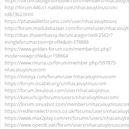
https://forum.skullgirlsmobile.com/members/nhacaiiuy
http://forum.446.s1.nabble.com/nhacaiiuytinuscom-
td87362.html
https://phatwalletforums.com/user/nhacaiiuytinusc
http://forum.modulebazaar.com/forums/user/nhacaiiuy
http://dtan.thaiembassy.de/uncategorized/2562/?
mingleforumaction=profile&id=378888
https://www.golden-forum.com/memberlist.php?
mode=viewprofile&u=198864
https://www.iniuria.us/forum/member.php?597875-
nhacaiiuytinuscom
https://ioninja.com/forum/user/nhacaiiuytinuscom
https://forum.issabel.org/u/nhacaiiuytinuscom
https://forum.lexulous.com/user/nhacaiiuytinus
https://kaeuchi.jp/forums/users/nhacaiiuytinuscom/
https://forum.sinusbot.com/members/nhacaiiuytinusco
https://redfernelectronics.co.uk/forums/users/nhacaiiu
https://www.max2play.com/en/forums/users/nhacaiiuyt
https://www.openlb.net/forum/users/nhacaiiuytinuscom