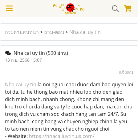
กระดานสนทนา
>
ถาม-ตอบ
>
Nha cai uy tin
Nha cai uy tin
(590 อ่าน)
13 ก.ย. 2568 15:07
แจ้งลบ
Nha cai uy tin
la noi nguoi choi duoc dam bao quyen loi
toi da, tu he thong bao mat nhieu lop cho den giao
dich minh bach, nhanh chong. Khong chi mang den
kho tro choi da dang va ty le cuoc hap dan, ma con chu
trong dich vu cham soc khach hang tan tam 24/7. Su
minh bach, cong bang va chuyen nghiep chinh la yeu
to tao nen niem tin vung chac cho nguoi choi.
- Website:
https://nhacaiiuytin.us.com/