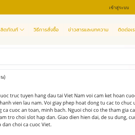
เข้าสู่ระบบ
ลิตภัณฑ์
วิธีการสั่งซื้อ
ข่าวสารและบทความ
ติดต่อเร
าน)
 cuoc truc tuyen hang dau tai Viet Nam voi cam ket hoan cu
thanh vien lau nam. Voi giay phep hoat dong tu cac to chu
ca cuoc an toan, minh bach. Nguoi choi co the tham gia ca
am tro choi slot hap dan. Giao dien hien dai, de su dung, cu
 dan choi ca cuoc Viet.