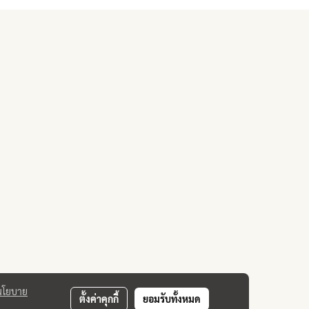
นโยบาย
ตั้งค่าคุกกี้
ยอมรับทั้งหมด