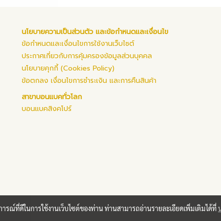
นโยบายความเป็นส่วนตัว และข้อกำหนดและเงื่อนไข
ข้อกำหนดและเงื่อนไขการใช้งานเว็บไซต์
ประกาศเกี่ยวกับการคุ้มครองข้อมูลส่วนบุคคล
นโยบายคุกกี้ (Cookies Policy)
ข้อตกลง เงื่อนไขการชำระเงิน และการคืนสินค้า
สาขาบอนแบคทั่วโลก
บอนแบคสิงคโปร์
บการณ์ที่ดีในการใช้งานเว็บไซต์ของท่าน ท่านสามารถอ่านรายละเอียดเพิ่มเติมได้ที่