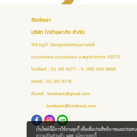
ติดต่อเรา
บริษัท ไก่ดำมหากิจ จำกัด
133 หมู่17 นิคมอุตสาหกรรมบางพลี
ต.บางเสาธง อ.บางเสาธง จ.สมุทรปราการ 10570
โทรศัพท์ : 02 315 1077 - 9, 085 559 9888
แฟกซ์ : 02 315 1078
อีเมลล์ :
bonback@gmail.com
,
bonback@bonback.com
เว็บไซต์นี้มีการใช้งานคุกกี้ เพื่อเพิ่มประสิทธิภาพและประส
ความเป็นส่วนตัว
และ
นโยบายคุกกี้