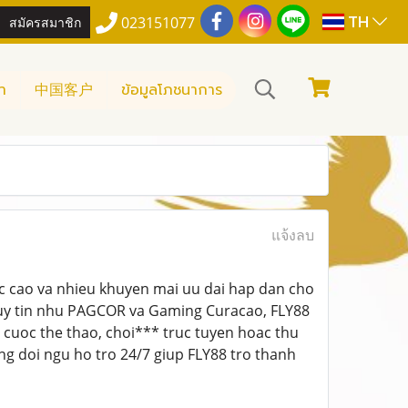
TH
สมัครสมาชิก
023151077
า
中国客户
ข้อมูลโภชนาการ
แจ้งลบ
oc cao va nhieu khuyen mai uu dai hap dan cho
c uy tin nhu PAGCOR va Gaming Curacao, FLY88
 cuoc the thao, choi*** truc tuyen hoac thu
ng doi ngu ho tro 24/7 giup FLY88 tro thanh