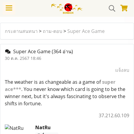
กระดานสนทนา
>
ถาม-ตอบ
>
Super Ace Game
Super Ace Game
(364 อ่าน)
30 ต.ค. 2567 18:46
แจ้งลบ
The weather is as changeable as a game of
super
ace***
. You never know which card is going to be the
winner next, but it's always fascinating to observe the
shifts in fortune.
37.212.60.109
NatRu