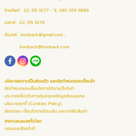
โทรศัพท์ : 02 315 1077 - 9, 085 559 9888
แฟกซ์ : 02 315 1078
อีเมลล์ :
bonback@gmail.com
,
bonback@bonback.com
นโยบายความเป็นส่วนตัว และข้อกำหนดและเงื่อนไข
ข้อกำหนดและเงื่อนไขการใช้งานเว็บไซต์
ประกาศเกี่ยวกับการคุ้มครองข้อมูลส่วนบุคคล
นโยบายคุกกี้ (Cookies Policy)
ข้อตกลง เงื่อนไขการชำระเงิน และการคืนสินค้า
สาขาบอนแบคทั่วโลก
บอนแบคสิงคโปร์