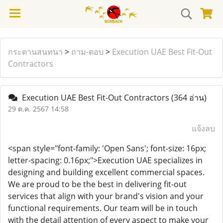
กระดานสนทนา
>
ถาม-ตอบ
>
Execution UAE Best Fit-Out
Contractors
Execution UAE Best Fit-Out Contractors
(364 อ่าน)
29 ต.ค. 2567 14:58
แจ้งลบ
<span style="font-family: 'Open Sans'; font-size: 16px;
letter-spacing: 0.16px;">Execution UAE specializes in
designing and building excellent commercial spaces.
We are proud to be the best in delivering fit-out
services that align with your brand's vision and your
functional requirements. Our team will be in touch
with the detail attention of every aspect to make your