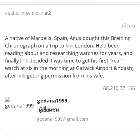
#2
26 มี.ค. 2569 03:37
แจ้งลบ
A native of Marbella, Spain, Agus bought this Breitling
Chronograph on a trip to
link
London. He'd been
reading about and researching watches for years, and
finally
link
decided it was time to get his first "real"
watch at six in the morning at Gatwick Airport &ndash;
after
link
getting permission from his wife.
88.210.37.156
gedana1999
ผู้เยี่ยมชม
gedana1999@gmail.com