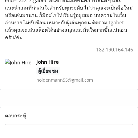
end="222">tgabet ได้เลย ที่นี่มีเทคนิคการเล่นดี ๆ และ
แนะนำเกมที่น่าสนใจสำหรับทุกระดับ ไม่ว่าคุณจะเป็นมือใหม่
หรือเล่นมานาน ก็มีอะไรให้เรียนรู้อยู่เสมอ บทความในเว็บ
อ่านง่าย ไม่ซับซ้อน เหมาะกับผู้เล่นทุกคน ติดตาม
tgabet
แล้วคุณจะเล่นสล็อตได้อย่างสนุกและมั่นใจมากขึ้นแน่นอน
ครับ/ค่ะ
182.190.164.146
John Hire
ผู้เยี่ยมชม
holdenmann55@gmail.com
ตอบกระทู้