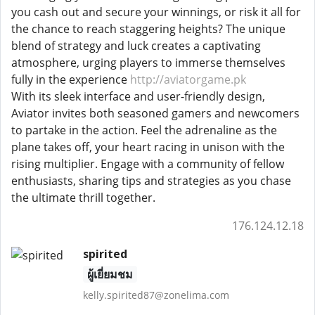
you cash out and secure your winnings, or risk it all for
the chance to reach staggering heights? The unique
blend of strategy and luck creates a captivating
atmosphere, urging players to immerse themselves
fully in the experience
http://aviatorgame.pk
With its sleek interface and user-friendly design,
Aviator invites both seasoned gamers and newcomers
to partake in the action. Feel the adrenaline as the
plane takes off, your heart racing in unison with the
rising multiplier. Engage with a community of fellow
enthusiasts, sharing tips and strategies as you chase
the ultimate thrill together.
176.124.12.18
spirited
ผู้เยี่ยมชม
kelly.spirited87@zonelima.com