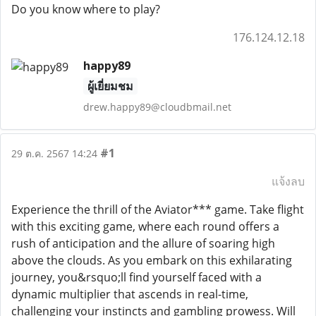
Do you know where to play?
176.124.12.18
happy89
ผู้เยี่ยมชม
drew.happy89@cloudbmail.net
#1
29 ต.ค. 2567 14:24
แจ้งลบ
Experience the thrill of the Aviator*** game. Take flight
with this exciting game, where each round offers a
rush of anticipation and the allure of soaring high
above the clouds. As you embark on this exhilarating
journey, you&rsquo;ll find yourself faced with a
dynamic multiplier that ascends in real-time,
challenging your instincts and gambling prowess. Will