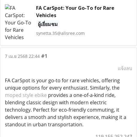
FA CarSpot: Your Go-To for Rare
Vehicles
ผู้เยี่ยมชม
synetta.35@alisree.com
#1
7 เม.ย 2568 22:44
แจ้งลบ
FA CarSpot is your go-to for rare vehicles, offering
unique options for every enthusiast. Similarly, the
moped style ebike
provides a one-of-a-kind ride,
blending classic design with modern electric
technology. Perfect for eco-friendly commuting, it
delivers a smooth and stylish experience, making it a
standout in urban transportation.
119.155.252.247