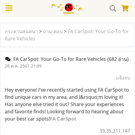
กระดานสนทนา
>
ถาม-ตอบ
>
FA CarSpot: Your Go-To for
Rare Vehicles
FA CarSpot: Your Go-To for Rare Vehicles
(682 อ่าน)
28 ต.ค. 2567 21:09
แจ้งลบ
Hey everyone! I've recently started using FA CarSpot to
find unique cars in my area, and I&rsquo;m loving it!
Has anyone else tried it out? Share your experiences
and favorite finds! Looking forward to hearing about
your best car spots!
FA CarSpot
39.35.211.147