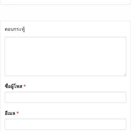
ตอบกระทู้
ชื่อผู้โพส
*
อีเมล
*