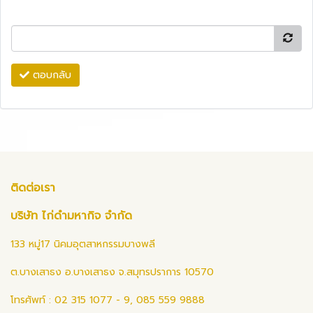
ตอบกลับ
ติดต่อเรา
บริษัท ไก่ดำมหากิจ จำกัด
133 หมู่17 นิคมอุตสาหกรรมบางพลี
ต.บางเสาธง อ.บางเสาธง จ.สมุทรปราการ 10570
โทรศัพท์ : 02 315 1077 - 9, 085 559 9888