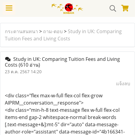
กระดานสนทนา
>
ถาม-ตอบ
>
Study in UK: Comparing
Tuition Fees and Living Costs
Study in UK: Comparing Tuition Fees and Living
Costs
(610 อ่าน)
23 ต.ค. 2567 14:20
แจ้งลบ
<div class="flex max-w-full flex-col flex-grow
AIPRM__conversation__response">
<div class="min-h-8 text-message flex w-full flex-col
items-end gap-2 whitespace-normal break-words
[.text-message+&]:mt-5" dir="auto" data-message-
author-role="assistant" data-message-id="4b166341-