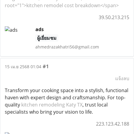
root="1">kitchen remodel cost breakdown</span>
39.50.213.215
ads
ผู้เยี่ยมชม
ahmedrazakhatri56@gmail.com
#1
15 เม.ย 2568 01:04
แจ้งลบ
Transform your cooking space into a stylish, functional
haven with expert design and craftsmanship. For top-
quality
kitchen remodeling Katy TX
, trust local
specialists who bring your vision to life.
223.123.42.188