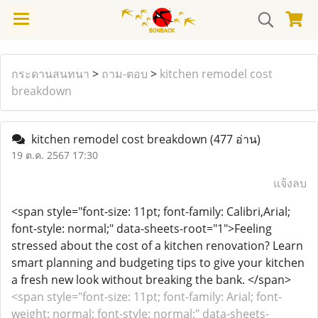
กระดานสนทนา
>
ถาม-ตอบ
>
kitchen remodel cost
breakdown
kitchen remodel cost breakdown
(477 อ่าน)
19 ต.ค. 2567 17:30
แจ้งลบ
<span style="font-size: 11pt; font-family: Calibri,Arial;
font-style: normal;" data-sheets-root="1">Feeling
stressed about the cost of a kitchen renovation? Learn
smart planning and budgeting tips to give your kitchen
a fresh new look without breaking the bank. </span>
<span style="font-size: 11pt; font-family: Arial; font-
weight: normal; font-style: normal;" data-sheets-