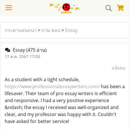
กระดานสนทนา
>
ถาม-ตอบ
>
Essay
Essay
(475 อ่าน)
17 ต.ค. 2567 17:00
แจ้งลบ
As a student with a tight schedule,
https://www.professionalessaywriters.com/
has been a
lifesaver. Their team of pro essay writers is efficient
and responsive. I had a very positive experience
&ndash; the essay I received was well-organized and
clear, and my professor was happy with it. Couldn't
have asked for better service!