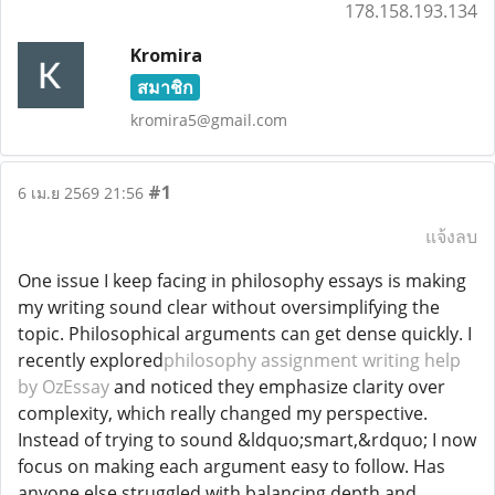
178.158.193.134
Kromira
สมาชิก
kromira5@gmail.com
#1
6 เม.ย 2569 21:56
แจ้งลบ
One issue I keep facing in philosophy essays is making
my writing sound clear without oversimplifying the
topic. Philosophical arguments can get dense quickly. I
recently explored
philosophy assignment writing help
by OzEssay
and noticed they emphasize clarity over
complexity, which really changed my perspective.
Instead of trying to sound &ldquo;smart,&rdquo; I now
focus on making each argument easy to follow. Has
anyone else struggled with balancing depth and