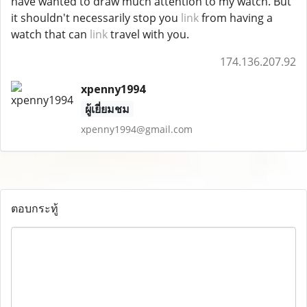
have wanted to draw much attention to my watch. But
it shouldn't necessarily stop you
link
from having a
watch that can
link
travel with you.
174.136.207.92
xpenny1994
ผู้เยี่ยมชม
xpenny1994@gmail.com
ตอบกระทู้