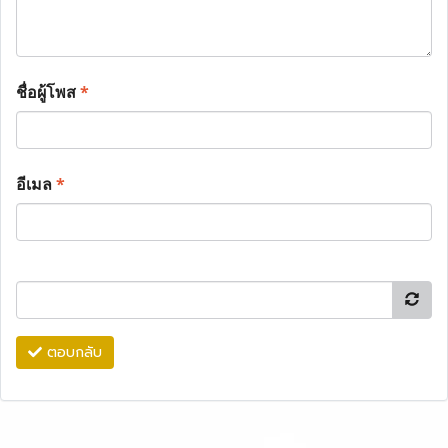
ชื่อผู้โพส
*
อีเมล
*
ตอบกลับ