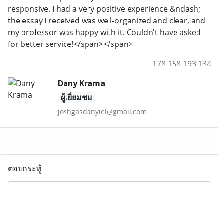
responsive. I had a very positive experience &ndash;
the essay I received was well-organized and clear, and
my professor was happy with it. Couldn't have asked
for better service!</span></span>
178.158.193.134
Dany Krama
ผู้เยี่ยมชม
joshgasdanyiel@gmail.com
ตอบกระทู้