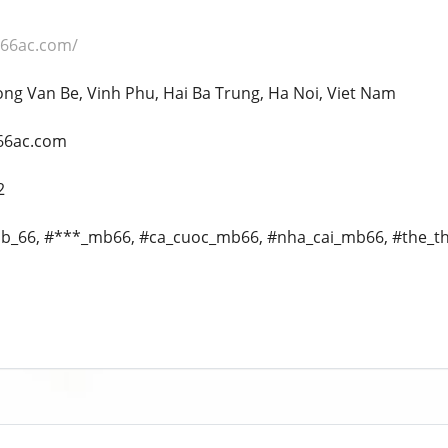
b66ac.com/
uong Van Be, Vinh Phu, Hai Ba Trung, Ha Noi, Viet Nam
66ac.com
2
b_66, #***_mb66, #ca_cuoc_mb66, #nha_cai_mb66, #the_t