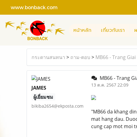
www.bonback.com
หน้าหลัก
เกี่ยวกับเรา
ผ
กระดานสนทนา
>
ถาม-ตอบ
>
MB66 - Trang Giai
MB66 - Trang Gia
13 ต.ค. 2567 22:09
JAMES
ผู้เยี่ยมชม
bikiba2654@ekposta.com
"MB66 da khang dinh
mat hang dau. Duoc
cung cap mot moi tr