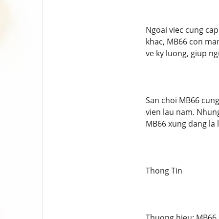
Ngoai viec cung cap 
khac, MB66 con man
ve ky luong, giup ng
San choi MB66 cung 
vien lau nam. Nhung
MB66 xung dang la l
Thong Tin
Thuong hieu: MB66