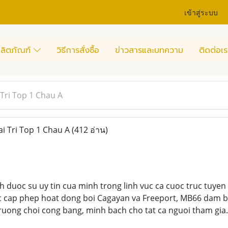
เข้าสู่ระบบ
ลิตภัณฑ์
วิธีการสั่งซื้อ
ข่าวสารและบทความ
ติดต่อเร
 Tri Top 1 Chau A
i Tri Top 1 Chau A
(412 อ่าน)
 duoc su uy tin cua minh trong linh vuc ca cuoc truc tuye
 cap phep hoat dong boi Cagayan va Freeport, MB66 dam ba
uong choi cong bang, minh bach cho tat ca nguoi tham gia.