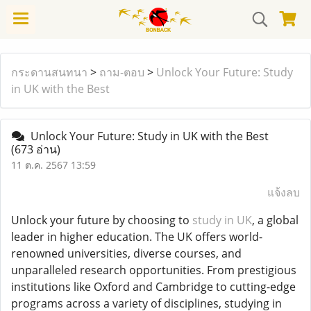
กระดานสนทนา
>
ถาม-ตอบ
>
Unlock Your Future: Study
in UK with the Best
Unlock Your Future: Study in UK with the Best
(673 อ่าน)
11 ต.ค. 2567 13:59
แจ้งลบ
Unlock your future by choosing to
study in UK
, a global
leader in higher education. The UK offers world-
renowned universities, diverse courses, and
unparalleled research opportunities. From prestigious
institutions like Oxford and Cambridge to cutting-edge
programs across a variety of disciplines, studying in